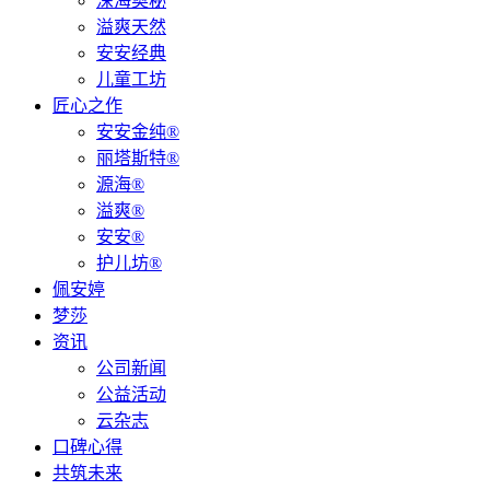
深海奥秘
溢爽天然
安安经典
儿童工坊
匠心之作
安安金纯®
丽塔斯特®
源海®
溢爽®
安安®
护儿坊®
佩安婷
梦莎
资讯
公司新闻
公益活动
云杂志
口碑心得
共筑未来