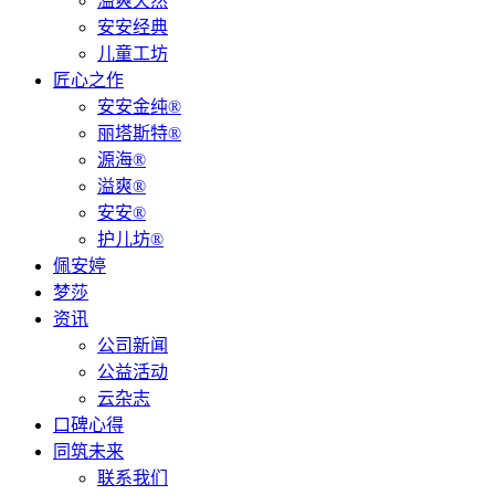
溢爽天然
安安经典
儿童工坊
匠心之作
安安金纯®
丽塔斯特®
源海®
溢爽®
安安®
护儿坊®
佩安婷
梦莎
资讯
公司新闻
公益活动
云杂志
口碑心得
同筑未来
联系我们