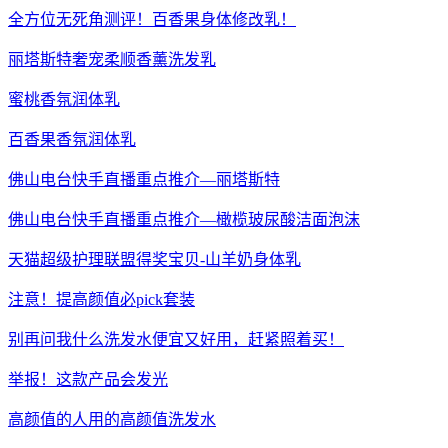
全方位无死角测评！百香果身体修改乳！
丽塔斯特奢宠柔顺香薰洗发乳
蜜桃香氛润体乳
百香果香氛润体乳
佛山电台快手直播重点推介—丽塔斯特
佛山电台快手直播重点推介—橄榄玻尿酸洁面泡沫
天猫超级护理联盟得奖宝贝-山羊奶身体乳
注意！提高颜值必pick套装
别再问我什么洗发水便宜又好用，赶紧照着买！
举报！这款产品会发光
高颜值的人用的高颜值洗发水