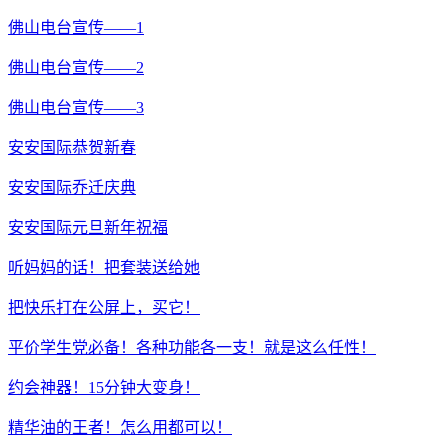
佛山电台宣传——1
佛山电台宣传——2
佛山电台宣传——3
安安国际恭贺新春
安安国际乔迁庆典
安安国际元旦新年祝福
听妈妈的话！把套装送给她
把快乐打在公屏上，买它！
平价学生党必备！各种功能各一支！就是这么任性！
约会神器！15分钟大变身！
精华油的王者！怎么用都可以！