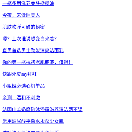
一瓶多用滋养美肤橄榄油
今夜，来做睡美人
肌肤吹弹可破的秘密
嗯？上次谁说想变白来着？
直男首选男士劲能清爽洁面乳
你的第一瓶抗初老肌底液，值得！
快跟死皮say拜拜！
小姐姐必选心机单品
亲测！温和不刺激
法国山羊奶磨砂沐浴露滋养清洁两不误
常用玻尿酸平衡水永葆少女肌